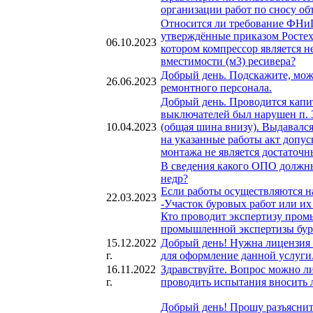
организации работ по сносу об
Относится ли требование ФНи
утверждённые приказом Ростех
06.10.2023
котором компрессор является 
вместимости (м3) ресивера?
Добрый день. Подскажите, мож
26.06.2023
ремонтного персонала.
Добрый день. Проводится капи
выключателей был нарушен п. 
10.04.2023
(общая шина внизу). Выдавалс
на указанные работы акт допус
монтажа не является достаточ
В сведения какого ОПО должны
недр?
Если работы осуществляются н
22.03.2023
-Участок буровых работ или их
Кто проводит экспертизу пром
промышленной экспертизы буро
15.12.2022
Добрый день! Нужна лицензия 
г.
для оформление данной услуги.
16.11.2022
Здравствуйте. Вопрос можно л
г.
проводить испытания вносить 
Добрый день! Прошу разъяснить