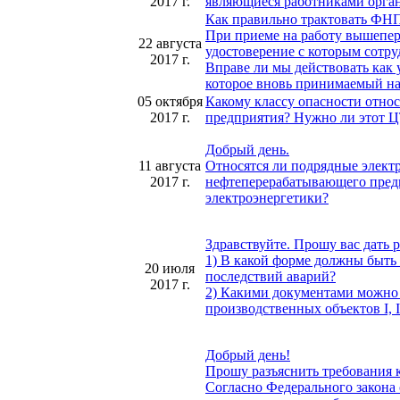
2017 г.
являющиеся работниками орган
Как правильно трактовать ФНП
При приеме на работу вышепере
22 августа
удостоверение с которым сотру
2017 г.
Вправе ли мы действовать как 
которое вновь принимаемый на
05 октября
Какому классу опасности отно
2017 г.
предприятия? Нужно ли этот 
Добрый день.
11 августа
Относятся ли подрядные элект
2017 г.
нефтеперерабатывающего предп
электроэнергетики?
Здравствуйте. Прошу вас дать 
1) В какой форме должны быть 
20 июля
последствий аварий?
2017 г.
2) Какими документами можно
производственных объектов I, I
Добрый день!
Прошу разъяснить требования
Согласно Федерального закона