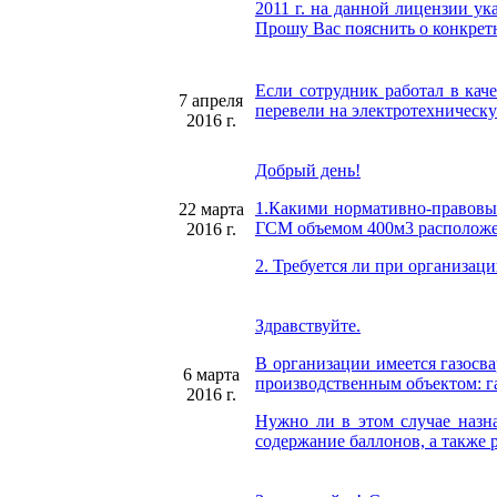
2011 г. на данной лицензии ук
Прошу Вас пояснить о конкрет
Если сотрудник работал в кач
7 апреля
перевели на электротехническу
2016 г.
Добрый день!
1.Какими нормативно-правовым
22 марта
ГСМ объемом 400м3 расположе
2016 г.
2. Требуется ли при организац
Здравствуйте.
В организации имеется газосва
6 марта
производственным объектом: га
2016 г.
Нужно ли в этом случае назна
содержание баллонов, а также 