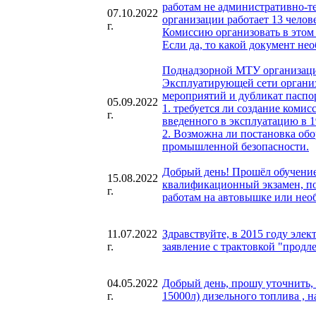
работам не административно-т
07.10.2022
организации работает 13 челов
г.
Комиссию организовать в этом 
Если да, то какой документ нео
Поднадзорной МТУ организацие
Эксплуатирующей сети организ
мероприятий и дубликат паспо
05.09.2022
1. требуется ли создание коми
г.
введенного в эксплуатацию в 1
2. Возможна ли постановка обо
промышленной безопасности.
Добрый день! Прошёл обучение
15.08.2022
квалификационный экзамен, по
г.
работам на автовышке или нео
11.07.2022
Здравствуйте, в 2015 году эле
г.
заявление с трактовкой "продл
04.05.2022
Добрый день, прошу уточнить, 
г.
15000л) дизельного топлива , 