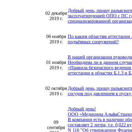
Добрый день, прошу разъяснить.
02 декабря
эксплуатирующей ОПО с ПС где
2019 г.
специализированной организа
06 ноября
По каким областям аттестации 
2019 г.
подъёмных сооружений?
В нашей организации руководит
01 ноября
Необходима ли в данном случае
2019 г.
«Правила безопасного ведения
аттестации в областях Б.1.3 и Б
02 октября
Добрый день, прошу разъяснить
2019 г.
сосудов под давлением к пуску
Добрый день!
ООО «Медицина АльфаСтрахован
В компании есть в наличии об
09
составляет 2 литра, т.е. 0,02
сентября
N 116 "Об утверждении Федер