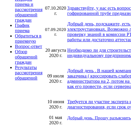
приема и
07.10.2020
Здравствуйте, у нас есть вопр
рассмотрения
г.
гофрированной трубе предназн
обращений
граждан
Добрый день, подскажите, есть
График
электроустановках. Возможно л
07.09.2020
приема
г.
проверку знаний в комиссии Р
Обратиться в
работы или достаточно аттеста
приемную
Вопрос-ответ
20 августа
Необходимо ли для строительст
Обзор
2020 г.
индивидуальному предпринимат
обращений
граждан
Результаты
Добрый день . В нашей компан
рассмотрения
09 июля
заказчика ( кроссировать слабо
обращений
2020 г.
администратора на 2, потом на 
как его провести, если серверн
10 июня
Требуется ли участие эксперт
2020 г.
диагностирования, если срок о
01 мая
Добрый день. Прошу разъяснить,
2020 г.