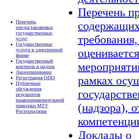
Перечень пр
Перечень
содержащих
предоставляемых
государственных
требования,
услуг
Государственные
оценивается
услуги в электронной
форме
Государственный
мероприяти
контроль и надзор
Лицензирование
рамках осу
Регистрация ОПО
Публичные
обсуждения
государстве
результатов
правоприменительной
(надзора), 
практики МТУ
Ростехнадзора
компетенци
Доклады о