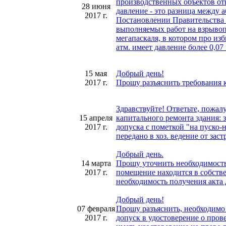
производственных объектов отн
28 июня
давление - это разница между
2017 г.
Постановлении Правительства 
выполняемых работ на взрывоп
мегапаскаля, в котором про из
атм. имеет давление более 0,0
15 мая
Добрый день!
2017 г.
Прошу разъяснить требования
Здравствуйте! Ответьте, пожал
15 апреля
капитального ремонта здания: з
2017 г.
допуска с пометкой "на пуско-
передано в хоз. ведение от за
Добрый день.
14 марта
Прошу уточнить необходимость
2017 г.
помещение находится в собстве
необходимость получения акта 
Добрый день!
07 февраля
Прошу разъяснить, необходимо
2017 г.
допуск в удостоверение о пров