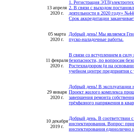
1. Регистрация ЭТЛ(электротех
13 апреля
2. В связи с выходом постано
2020 г.
деятельности в 2020 году» №44
Срок аккредитации заканчивает
05 марта
Добрый день! Мы являемся Ге
2020 г.
пуско-наладочные работы.
В связи со вступлением в силу
11 февраля
безопасности, по вопросам без
2020 г.
Ростехнадзором (и на основан
учебном центре предприятия с
Добрый день! В эксплуатации 
29 января
Проект жилого комплекса прош
2020 г.
завершения ремонта собственн
трёхфазного напряжения в ква
Добрый день. В соответствии с
10 декабря
инспектирования. Вопрос: прир
2019 г.
инспектирования единолично н