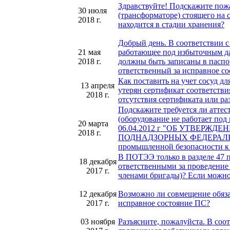
Здравствуйте! Подскажите пож
30 июля
(трансформаторе) стоящего на 
2018 г.
находится в стадии хранения?
Добрый день. В соответствии 
21 мая
работающее под избыточным да
2018 г.
должны быть записаны в паспор
ответственный за исправное с
Как поставить на учет сосуд 
13 апреля
утерян сертификат соответстви
2018 г.
отсутствия сертификата или ра
Подскажите требуется ли атте
(оборудование не работает под
20 марта
06.04.2012 г "ОБ УТВЕР
2018 г.
ПОДНАДЗОРНЫХ ФЕДЕРАЛЬН
промышленной безопасности к 
В ПОТЭЭ только в разделе 47 
18 декабря
ответственными за проведение
2017 г.
членами бригады)? Если можно,
12 декабря
Возможно ли совмещение обяза
2017 г.
исправное состояние ПС?
03 ноября
Разъясните, пожалуйста. В соо