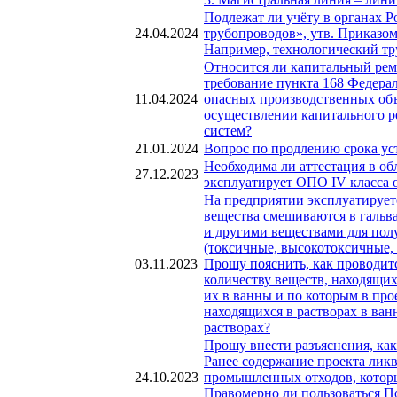
Подлежат ли учёту в органах 
24.04.2024
трубопроводов», утв. Приказом 
Например, технологический тр
Относится ли капитальный рем
требование пункта 168 Федера
11.04.2024
опасных производственных объ
осуществлении капитального р
систем?
21.01.2024
Вопрос по продлению срока ус
Необходима ли аттестация в об
27.12.2023
эксплуатирует ОПО IV класса 
На предприятии эксплуатирует
вещества смешиваются в гальв
и другими веществами для полу
(токсичные, высокотоксичные, 
03.11.2023
Прошу пояснить, как проводит
количеству веществ, находящих
их в ванны и по которым в про
находящихся в растворах в ван
растворах?
Прошу внести разъяснения, ка
Ранее содержание проекта лик
24.10.2023
промышленных отходов, которы
Правомерно ли пользоваться П