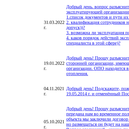
Добрый день. вопрос разъяснит
эксплуатирующей организации
1.список документов и пути их
31.03.2022
2. квалификация сотрудников н
г.
допуск))?
3. возможна ли эксплуатация п
4. каков порядок действий эк
специалиста в этой сфере)?
Добрый день! Прошу разъяснит
19.01.2022
сторонней организации, имеющ
г.
организации. ОПО находится в 
отопления.
04.11.2021
Добрый день! Подскажите, пож
г.
19.05.2014 г. и отменённый П
Добрый день! Прошу разъяснит
передана нам во временное пол
объекта мы заключили договор с
05.10.2021
но размещаться он будет на на
г.