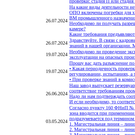
проверки: стадия П или стадия
На какие виды деятельности н
ОПО включены погребки для хр
ВМ промышленного назначения,
26.07.2024
Необходимо ли получать разре
камере?
Какие требования предъявляютс
Здравствуйте. В связи с кадр
26.07.2024
знаний в нашей организации. 
Необходимо ли проведение экс
19.07.2024
эксплуатации на опасных прои
Прошу вас дать разъяснение п
• Какая периодичность провер
19.07.2024
регулировании, испытаниях, а
• При проверке знаний в коми
Наш завод выпускает резервуа
соответствие требованиям про
26.06.2024
Надо ли нам подтверждать соо
И если необходимо, то соответ
Согласно пункту 160 ФНиП № 4
зона вводится при применении
подразумевается под термином 
03.05.2024
1. Магистральная линия – лин
2. Магистральная линия – лини
3. Магистральная линия – лини