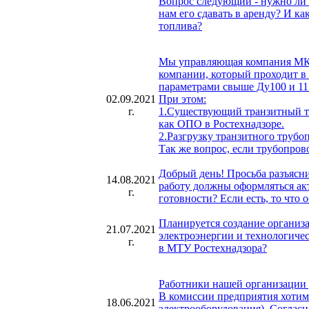
Вопрос следующий - нужно ли н
нам его сдавать в аренду? И к
топлива?
Мы управляющая компания МКД.
компании, который проходит в 
параметрами свыше Ду100 и 115
02.09.2021
При этом:
г.
1.Существующий транзитный тр
как ОПО в Ростехнадзоре.
2.Разгрузку транзитного труб
Так же вопрос, если трубопро
Добрый день! Просьба разъясни
14.08.2021
работу должны оформляться акто
г.
готовности? Если есть, то что 
Планируется создание организа
21.07.2021
электроэнергии и технологиче
г.
в МТУ Ростехнадзора?
Работники нашей организации у
В комиссии предприятия хотим 
18.06.2021
электрооборудования). Согласн