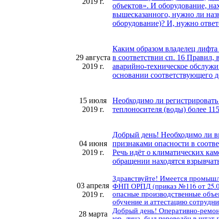
2019 г.
объектов». И оборудование, на
вышесказанного, нужно ли назн
оборудование)? И, нужно отве
Каким образом владелец лифта
29 августа
в соответствии сп. 16 Правил,
2019 г.
аварийно-техническое обслужив
основании соответствующего д
15 июля
Необходимо ли регистрировать 
2019 г.
теплоносителя (воды) более 11
Добрый день! Необходимо ли в
04 июня
признаками опасности в соотве
2019 г.
Речь идёт о климатических кам
обращении находятся взрывчат
Здравствуйте! Имеется промышле
03 апреля
ФНП ОРПД (приказ №116 от 25.03
опасные производственные объек
2019 г.
обучение и аттестацию сотрудни
Добрый день! Оперативно-ремон
28 марта
юр. лица, был переведён в штат 