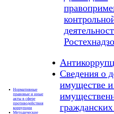
правоприме
контрольной
деятельнос
Ростехнадз
Антикоррупц
Сведения о д
имуществе и 
Нормативные
имущественн
правовые и иные
акты в сфере
противодействия
граждански
коррупции
Методические