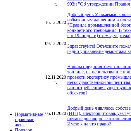
г.
903н "Об утверждении Правил 
Добрый день Уважаемые коллег
избыточным давлением и поста
16.12.2020
"Правила промышленной безопа
г.
конкретного требования. В те
в п.19. подп. и) схемы, чертеж
09.12.2020
Здравствуйте! Объясните пожа
г.
радио управление демонтажа к
Нашим предприятием запланир
топливе, на использование при
12.11.2020
провести экспертизу промышле
г.
негосударственной экспертизы
газопотребления» существующи
объектов?
Добрый день я являюсь собств
05.11.2020
(ИТП), электрощитовая, узел у
Нормативные
г.
прямые договорные отношения
правовые
Имею я на это право?
акты
Порядок