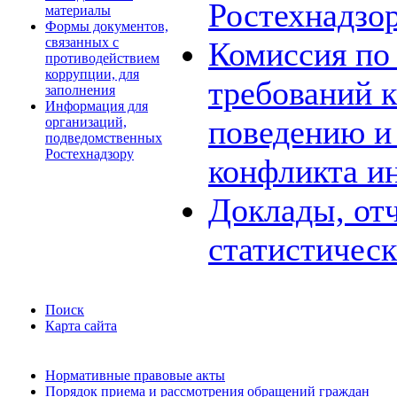
Ростехнадзо
материалы
Формы документов,
связанных с
Комиссия по
противодействием
коррупции, для
требований 
заполнения
Информация для
поведению и
организаций,
подведомственных
Ростехнадзору
конфликта и
Доклады, отч
статистичес
Поиск
Карта сайта
Нормативные правовые акты
Порядок приема и рассмотрения обращений граждан