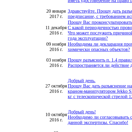
иметь удостоверение на право 
20 января
Здравствуйте. Прошу дать раз
2017 г.
предписание, с требованием ис
Прошу Вас проконсультировать
11 декабря
С какой периодичностью прово
2016 г.
Что может послужить причиной 
года эксплуатации?
09 ноября
Необходима ли декларация про
2016 г.
химически опасных объектов?
03 ноября
Прошу разъяснить п. 1.4 прави
2016 г.
Распространяется ли действие
Добрый день.
27 октября
Прошу Вас дать разъяснение н
2016 г.
краном-манипулятором Jekko SP
кг с телескопической стрелой 1
Добрый день!
10 октября
Необходимо ли согласовывать с
2016 г.
данной экспертизы. Спасибо!