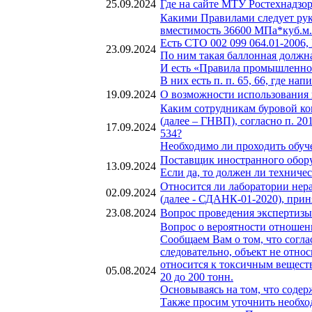
25.09.2024
Где на сайте МТУ Ростехнадзор
Какими Правилами следует рук
вместимость 36600 МПа*куб.м.
Есть СТО 002 099 064.01-2006,
23.09.2024
По ним такая баллонная должна
И есть «Правила промышленной
В них есть п. п. 65, 66, где 
19.09.2024
О возможности использования 
Каким сотрудникам буровой ко
(далее – ГНВП), согласно п. 
17.09.2024
534?
Необходимо ли проходить обуч
Поставщик иностранного обору
13.09.2024
Если да, то должен ли техниче
Относится ли лаборатории нер
02.09.2024
(далее - СДАНК-01-2020), при
23.08.2024
Вопрос проведения экспертизы
Вопрос о вероятности отношени
Сообщаем Вам о том, что соглас
следовательно, объект не отно
относится к токсичным веществ
05.08.2024
20 до 200 тонн.
Основываясь на том, что содер
Также просим уточнить необхо