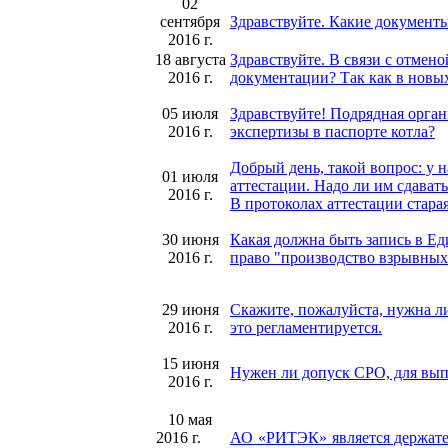
02
сентября
Здравствуйте. Какие документы
2016 г.
18 августа
Здравствуйте. В связи с отме
2016 г.
документации? Так как в новы
05 июля
Здравствуйте! Подрядная орган
2016 г.
экспертизы в паспорте котла?
Добрый день, такой вопрос: у 
01 июля
аттестации. Надо ли им сдавать
2016 г.
В протоколах аттестации стара
30 июня
Какая должна быть запись в Ед
2016 г.
право "производство взрывных
29 июня
Скажите, пожалуйста, нужна ли
2016 г.
это регламентируется.
15 июня
Нужен ли допуск СРО, для выпо
2016 г.
10 мая
2016 г.
АО «РИТЭК» является держате