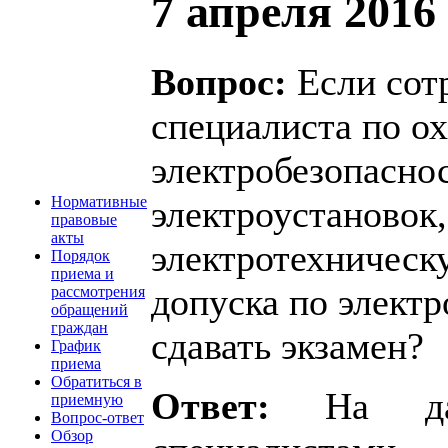
7 апреля 2016 
Вопрос:
Если сотр
специалиста по ох
электробезопасно
электроустановок,
Нормативные
правовые
акты
электротехническ
Порядок
приема и
допуска по элект
рассмотрения
обращений
граждан
сдавать экзамен?
График
приема
Обратиться в
Ответ:
На д
приемную
Вопрос-ответ
Обзор