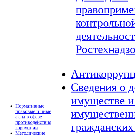
правоприме
контрольной
деятельнос
Ростехнадз
Антикоррупц
Сведения о д
имуществе и 
Нормативные
имущественн
правовые и иные
акты в сфере
противодействия
граждански
коррупции
Методические