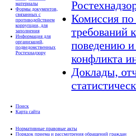
Ростехнадзо
материалы
Формы документов,
связанных с
Комиссия по
противодействием
коррупции, для
требований 
заполнения
Информация для
поведению и
организаций,
подведомственных
Ростехнадзору
конфликта и
Доклады, отч
статистичес
Поиск
Карта сайта
Нормативные правовые акты
Порядок приема и рассмотрения обращений граждан