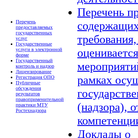
Перечень пр
Перечень
содержащих
предоставляемых
государственных
требования,
услуг
Государственные
оценивается
услуги в электронной
форме
Государственный
мероприяти
контроль и надзор
Лицензирование
рамках осу
Регистрация ОПО
Публичные
обсуждения
государстве
результатов
правоприменительной
(надзора), 
практики МТУ
Ростехнадзора
компетенци
Доклады о