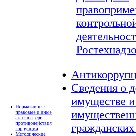
правоприме
контрольной
деятельнос
Ростехнадз
Антикоррупц
Сведения о д
имуществе и 
Нормативные
имущественн
правовые и иные
акты в сфере
противодействия
граждански
коррупции
Методические