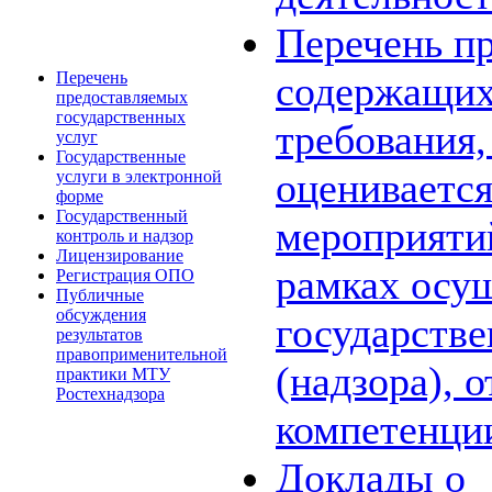
Перечень пр
Перечень
содержащих
предоставляемых
государственных
требования,
услуг
Государственные
оценивается
услуги в электронной
форме
Государственный
мероприяти
контроль и надзор
Лицензирование
рамках осу
Регистрация ОПО
Публичные
обсуждения
государстве
результатов
правоприменительной
(надзора), 
практики МТУ
Ростехнадзора
компетенци
Доклады о