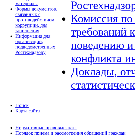
Ростехнадзо
материалы
Формы документов,
связанных с
Комиссия по
противодействием
коррупции, для
требований 
заполнения
Информация для
поведению и
организаций,
подведомственных
Ростехнадзору
конфликта и
Доклады, отч
статистичес
Поиск
Карта сайта
Нормативные правовые акты
Порядок приема и рассмотрения обращений граждан