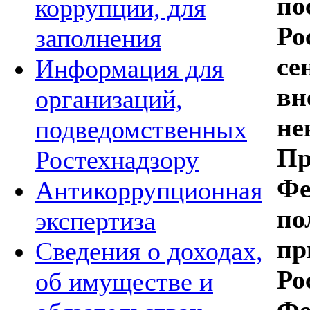
по
коррупции, для
Ро
заполнения
се
Информация для
вн
организаций,
не
подведомственных
Пр
Ростехнадзору
Фе
Антикоррупционная
по
экспертиза
пр
Сведения о доходах,
Ро
об имуществе и
Фе