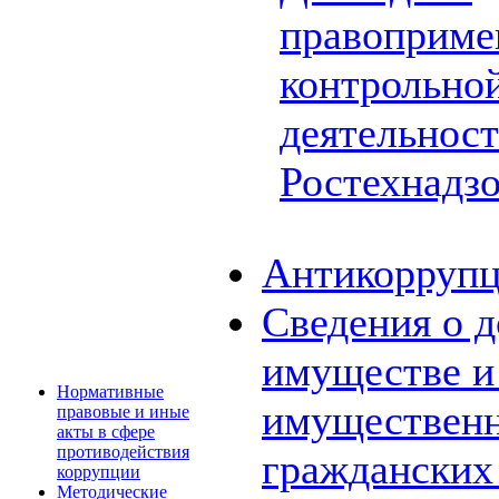
правоприме
контрольной
деятельнос
Ростехнадз
Антикоррупц
Сведения о д
имуществе и 
Нормативные
имущественн
правовые и иные
акты в сфере
противодействия
граждански
коррупции
Методические