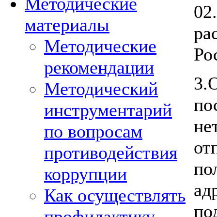
Методические
02
материалы
ра
Методические
Ро
рекомендации
3.
Методический
по
инструментарий
не
по вопросам
от
противодействия
по
коррупции
ад
Как осуществлять
по
профилактику