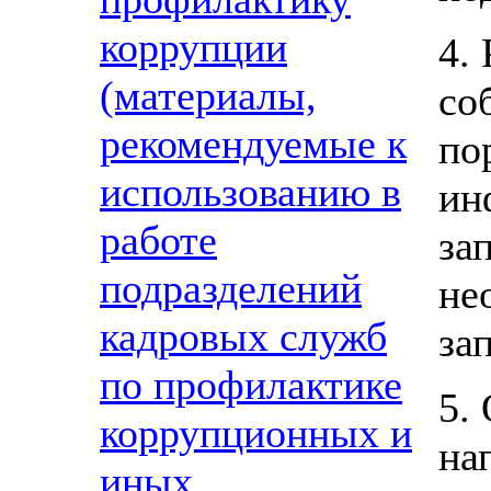
коррупции
4.
(материалы,
со
рекомендуемые к
по
использованию в
ин
работе
за
подразделений
не
кадровых служб
за
по профилактике
5.
коррупционных и
на
иных