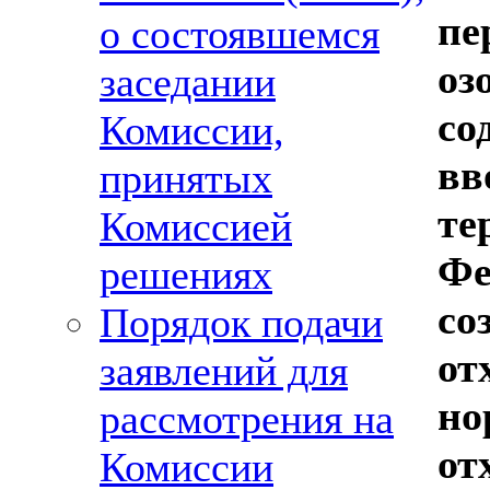
пе
о состоявшемся
оз
заседании
со
Комиссии,
вв
принятых
те
Комиссией
Фе
решениях
со
Порядок подачи
от
заявлений для
но
рассмотрения на
от
Комиссии