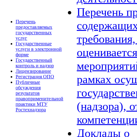
Перечень пр
Перечень
содержащих
предоставляемых
государственных
требования,
услуг
Государственные
оценивается
услуги в электронной
форме
Государственный
мероприяти
контроль и надзор
Лицензирование
рамках осу
Регистрация ОПО
Публичные
обсуждения
государстве
результатов
правоприменительной
(надзора), 
практики МТУ
Ростехнадзора
компетенци
Доклады о