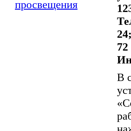
просвещения
12
Те
24
72
Ин
В 
ус
«С
ра
на