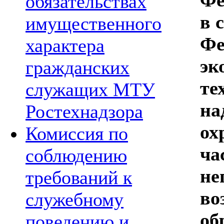
обязательствах
в 
имущественного
Фе
характера
эк
гражданских
те
служащих МТУ
на
Ростехнадзора
ох
Комиссия по
ча
соблюдению
не
требований к
во
служебному
об
поведению и