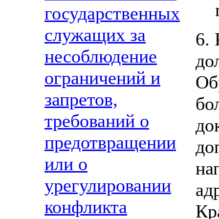
государственных
служащих за
6.
несоблюдение
до
ограничений и
Об
запретов,
бо
требований о
до
предотвращении
до
или о
на
урегулировании
ад
конфликта
Кра