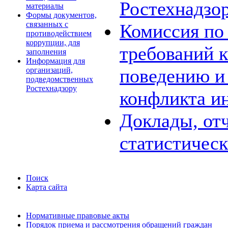
Ростехнадзо
материалы
Формы документов,
связанных с
Комиссия по
противодействием
коррупции, для
требований 
заполнения
Информация для
поведению и
организаций,
подведомственных
Ростехнадзору
конфликта и
Доклады, отч
статистичес
Поиск
Карта сайта
Нормативные правовые акты
Порядок приема и рассмотрения обращений граждан