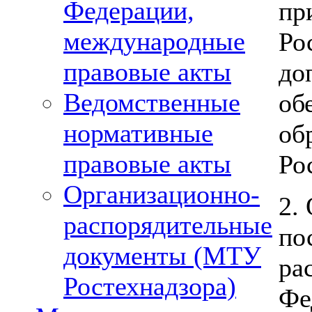
Федерации,
пр
международные
Ро
правовые акты
до
Ведомственные
об
нормативные
об
правовые акты
Ро
Организационно-
2.
распорядительные
по
документы (МТУ
ра
Ростехнадзора)
Фе