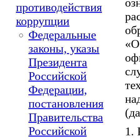
оз
противодействия
ра
коррупции
об
Федеральные
«О
законы, указы
оф
Президента
сл
Российской
те
Федерации,
на
постановления
(д
Правительства
Российской
1.