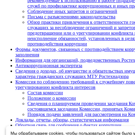
рекомендуемые к использованию в работе подразд
служб по профилактике коррупционных и иных п
Соблюдение иных запретов и ограничений
Письма с разъяснениями законодательства
Обзор практики привлечения к ответственности г
служащих за несоблюдение ограничений и запретов
предотвращении или о урегулировании конфликта 
неисполнение обязанностей, установленных в целя
противодействия коррупции
Формы документов, связанных с противодействием корр
заполнения
Информация для организаций, подведомственных Росте
Антикоррупционная экспертиза
Сведения о доходах, об имуществе и обязательствах иму
характера гражданских служащих МТУ Ростехнадзора
Комиссия по соблюдению требований к служебному пов
урегулированию конфликта интересов
Состав комиссии
Положение о комиссии
Сведения о планируемом проведении заседания Ком
состоявшемся заседании Комиссии, принятых Ком
Порядок подачи заявлений для рассмотрения на К
Доклады, отчеты, обзоры, статистическая информация
Обратная связь для сообщения о фактах коррупции
Объявления
Мы обрабатываем cookies, чтобы пользоваться сайтом было у