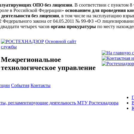
сплуатирующих ОПО без лицензии
. В соответствии с пунктом 8
троле в Российской Федерации»
основанием для проведения ко
 деятельности без лицензии
, в том числе на эксплуатацию вз
ьи 12 Федерального закона от 04.05.2011 № 99-ФЗ «О лицензирова
 двадцати четырех часов
органа прокуратуры
по месту нахожде
Основной сайт
службы
Межрегиональное
технологическое управление
упции
События
Контакты
ты, регламентирующие деятельность МТУ Ростехнадзора