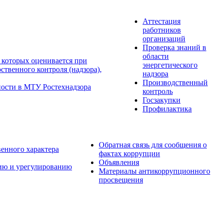
Аттестация
работников
организаций
Проверка знаний в
области
 которых оценивается при
энергетического
твенного контроля (надзора),
надзора
Производственный
ности в МТУ Ростехнадзора
контроль
Госзакупки
Профилактика
Обратная связь для сообщения о
венного характера
фактах коррупции
Объявления
ию и урегулированию
Материалы антикоррупционного
просвещения