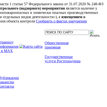
 части 1 статьи 57 Федерального закона от 31.07.2020 № 248-ФЗ
нтрольного (надзорного) мероприятия
является наличие у
рывопожароопасных и химически опасных производственных
нии отдельных видов деятельности»),
с извещением о
ния объекта контроля
Сообщить о фактах нарушения
Общественная
приемная
Государственные
услуги Ростехнадзора
Публикации
Вакансии
Контакты