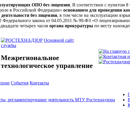
сплуатирующих ОПО без лицензии
. В соответствии с пунктом 8
троле в Российской Федерации»
основанием для проведения ко
 деятельности без лицензии
, в том числе на эксплуатацию вз
ьи 12 Федерального закона от 04.05.2011 № 99-ФЗ «О лицензирова
 двадцати четырех часов
органа прокуратуры
по месту нахожде
Основной сайт
службы
Межрегиональное
технологическое управление
упции
События
Контакты
ты, регламентирующие деятельность МТУ Ростехнадзора