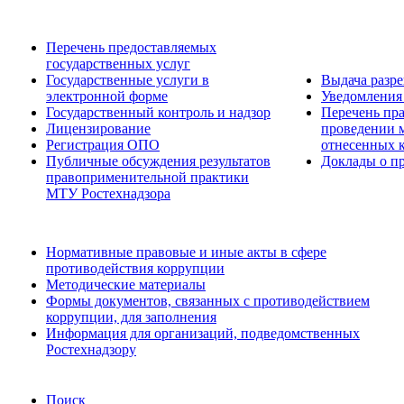
Перечень предоставляемых
государственных услуг
Государственные услуги в
Выдача разр
электронной форме
Уведомления 
Государственный контроль и надзор
Перечень пра
Лицензирование
проведении м
Регистрация ОПО
отнесенных 
Публичные обсуждения результатов
Доклады о пр
правоприменительной практики
МТУ Ростехнадзора
Нормативные правовые и иные акты в сфере
противодействия коррупции
Методические материалы
Формы документов, связанных с противодействием
коррупции, для заполнения
Информация для организаций, подведомственных
Ростехнадзору
Поиск