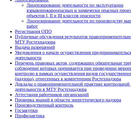
Лицензирование деятельности по эксплуатации
взрывопожароопасных и химически опасных прои
объектов I, II и III классов опасности
Лицензирование деятельности по производству ма
работ
Регистрация ОПО
Публичные обсуждения результатов правоприменительн
МТУ Ростехнадзора
Выдача разрешений
Уведомления о начале осуществления предпринимательс
деятельности
Перечень правовых актов, содержащих обязательные тре
соблюдение которых оценивается при проведении мероп
контролю в рамках осуществления видов государственно
(надзора), отнесенных к компетенции Ростехнадзора
Доклады о правоприменительной практике контрольной 
деятельности в МТУ Ростехнадзора
Аттестация работников организаций
Проверка знаний в области энергетического надзора
Производственный контроль
Госзакупки
Профилактика