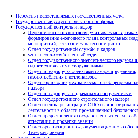
Перечень предоставляемых государственных услуг
Государственные услуги в электронной форме
Государственный контроль и надзор
Перечни объектов контроля, учитываемые в рамках
формирования ежегодного плана контрольных (над
мероприятий, с указанием категории риска
Отдел государственной службы и кадров
Финансово-хозяйственный отдел
Отдел государственного энергетического надзора и 
гидротехническими сооружениями
Отдел по надзору за объектами газораспределения,
газопотребления и котлонадзора
Отдел горного, нефтехимического и общепромышл
надзора
Отдел по надзору за подъемными сооружениями
Отдел государственного строительного надзора
Отдел оценок, регистрации ОПО и лицензировани
деятельности в области промышленной безопаснос
Отдел предоставления государственных услуг в об
аттестации и проверки знаний
Отдел организационно - документационного обесп
Телефон доверия
Лицензирование