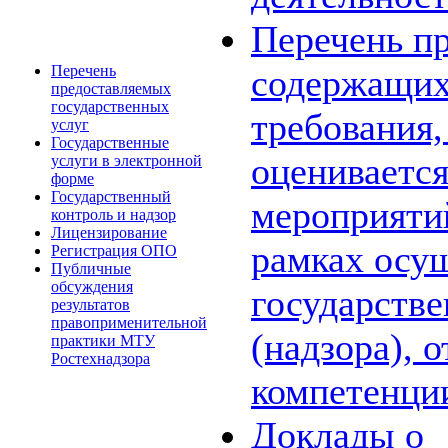
Перечень пр
Перечень
содержащих
предоставляемых
государственных
требования,
услуг
Государственные
оценивается
услуги в электронной
форме
Государственный
мероприяти
контроль и надзор
Лицензирование
рамках осу
Регистрация ОПО
Публичные
обсуждения
государстве
результатов
правоприменительной
(надзора), 
практики МТУ
Ростехнадзора
компетенци
Доклады о