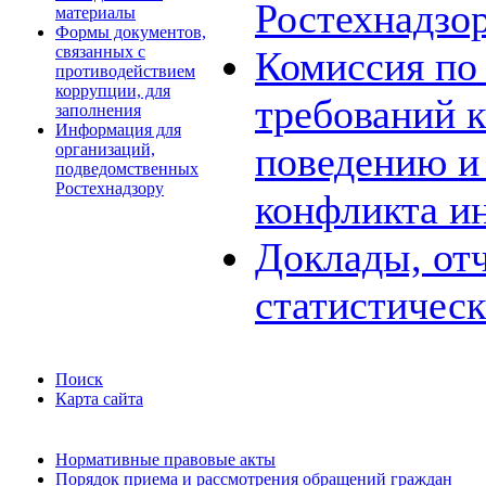
Ростехнадзо
материалы
Формы документов,
связанных с
Комиссия по
противодействием
коррупции, для
требований 
заполнения
Информация для
поведению и
организаций,
подведомственных
Ростехнадзору
конфликта и
Доклады, отч
статистичес
Поиск
Карта сайта
Нормативные правовые акты
Порядок приема и рассмотрения обращений граждан