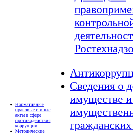
правоприме
контрольной
деятельнос
Ростехнадз
Антикоррупц
Сведения о д
имуществе и 
Нормативные
имущественн
правовые и иные
акты в сфере
противодействия
граждански
коррупции
Методические