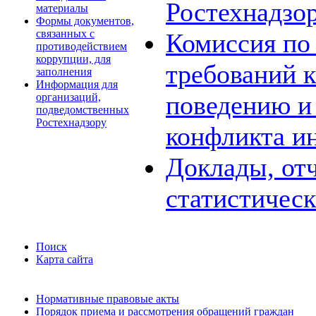
Ростехнадзо
материалы
Формы документов,
связанных с
Комиссия по
противодействием
коррупции, для
требований 
заполнения
Информация для
поведению и
организаций,
подведомственных
Ростехнадзору
конфликта и
Доклады, отч
статистичес
Поиск
Карта сайта
Нормативные правовые акты
Порядок приема и рассмотрения обращений граждан