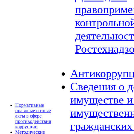
правоприме
контрольной
деятельнос
Ростехнадз
Антикоррупц
Сведения о д
имуществе и 
Нормативные
имущественн
правовые и иные
акты в сфере
противодействия
граждански
коррупции
Методические