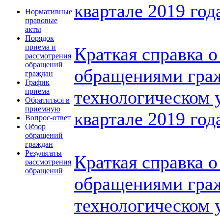
квартале 2019 год
Нормативные
правовые
акты
Порядок
приема и
Краткая справка о
рассмотрения
обращений
обращениями гра
граждан
График
технологическом у
приема
Обратиться в
приемную
квартале 2019 год
Вопрос-ответ
Обзор
обращений
граждан
Результаты
Краткая справка о
рассмотрения
обращений
обращениями гра
технологическом 