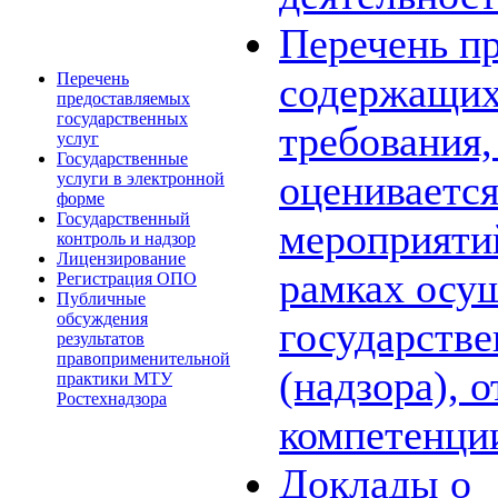
Перечень пр
Перечень
содержащих
предоставляемых
государственных
требования,
услуг
Государственные
оценивается
услуги в электронной
форме
Государственный
мероприяти
контроль и надзор
Лицензирование
рамках осу
Регистрация ОПО
Публичные
обсуждения
государстве
результатов
правоприменительной
(надзора), 
практики МТУ
Ростехнадзора
компетенци
Доклады о