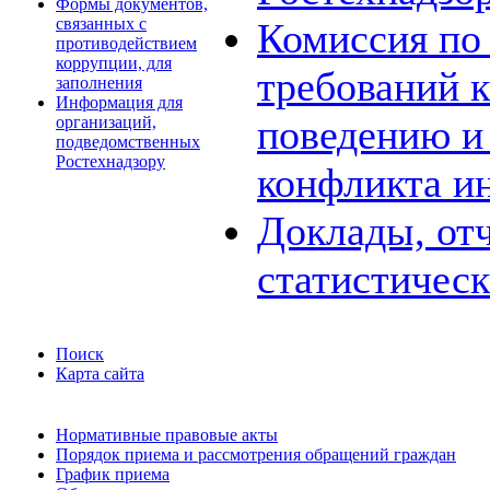
Формы документов,
связанных с
Комиссия по
противодействием
коррупции, для
требований 
заполнения
Информация для
поведению и
организаций,
подведомственных
Ростехнадзору
конфликта и
Доклады, отч
статистичес
Поиск
Карта сайта
Нормативные правовые акты
Порядок приема и рассмотрения обращений граждан
График приема