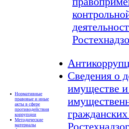
правоприме
контрольной
деятельнос
Ростехнадз
Антикоррупц
Сведения о д
имуществе и 
Нормативные
имущественн
правовые и иные
акты в сфере
противодействия
граждански
коррупции
Методические
Ростехнадзо
материалы