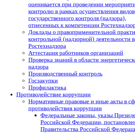
оценивается при проведении мероприят
контролю в рамках осуществления видов
государственного контроля (надзора),
отнесенных к компетенции Ростехнадзо
Доклады о правоприменительной практ
контрольной (надзорной) деятельности
Ростехнадзора
Аттестация работников организаций
Проверка знаний в области энергетическ
надзора
Производственный контроль
Госзакупки
Профилактика
Противодействие коррупции
Нормативные правовые и иные акты в сф
противодействия коррупции
Федеральные законы, указы Презид
Российской Федерации, постановле
Правительства Российской Федерац