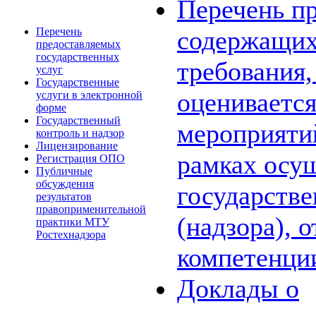
Перечень пр
Перечень
содержащих
предоставляемых
государственных
требования,
услуг
Государственные
оценивается
услуги в электронной
форме
Государственный
мероприяти
контроль и надзор
Лицензирование
рамках осу
Регистрация ОПО
Публичные
обсуждения
государстве
результатов
правоприменительной
(надзора), 
практики МТУ
Ростехнадзора
компетенци
Доклады о