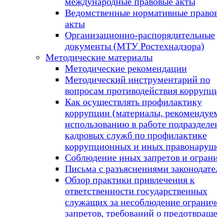
международные правовые акты
Ведомственные нормативные право
акты
Организационно-распорядительные
документы (МТУ Ростехнадзора)
Методические материалы
Методические рекомендации
Методический инструментарий по
вопросам противодействия коррупц
Как осуществлять профилактику
коррупции (материалы, рекомендуе
использованию в работе подразделе
кадровых служб по профилактике
коррупционных и иных правонаруш
Соблюдение иных запретов и огран
Письма с разъяснениями законодате
Обзор практики привлечения к
ответственности государственных
служащих за несоблюдение огранич
запретов, требований о предотвращ