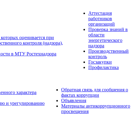
Аттестация
работников
организаций
Проверка знаний в
области
 которых оценивается при
энергетического
твенного контроля (надзора),
надзора
Производственный
ности в МТУ Ростехнадзора
контроль
Госзакупки
Профилактика
Обратная связь для сообщения о
венного характера
фактах коррупции
Объявления
ию и урегулированию
Материалы антикоррупционного
просвещения