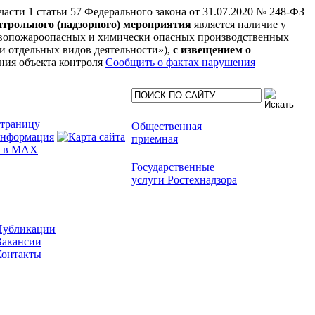
 части 1 статьи 57 Федерального закона от 31.07.2020 № 248-ФЗ
нтрольного (надзорного) мероприятия
является наличие у
рывопожароопасных и химически опасных производственных
нии отдельных видов деятельности»),
с извещением о
ния объекта контроля
Сообщить о фактах нарушения
Общественная
приемная
Государственные
услуги Ростехнадзора
Публикации
Вакансии
Контакты