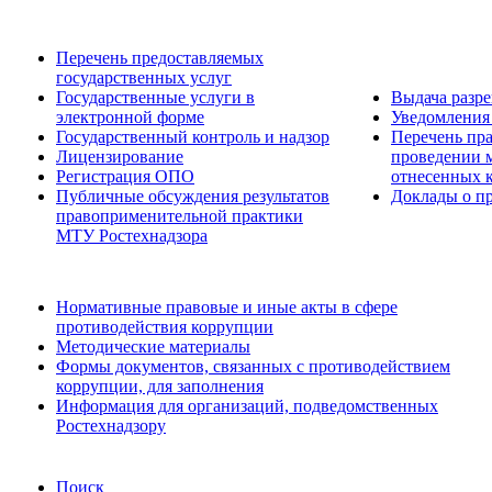
Перечень предоставляемых
государственных услуг
Государственные услуги в
Выдача разр
электронной форме
Уведомления 
Государственный контроль и надзор
Перечень пра
Лицензирование
проведении м
Регистрация ОПО
отнесенных 
Публичные обсуждения результатов
Доклады о пр
правоприменительной практики
МТУ Ростехнадзора
Нормативные правовые и иные акты в сфере
противодействия коррупции
Методические материалы
Формы документов, связанных с противодействием
коррупции, для заполнения
Информация для организаций, подведомственных
Ростехнадзору
Поиск