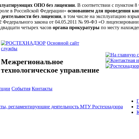
сплуатирующих ОПО без лицензии
. В соответствии с пунктом 8
троле в Российской Федерации»
основанием для проведения ко
 деятельности без лицензии
, в том числе на эксплуатацию вз
ьи 12 Федерального закона от 04.05.2011 № 99-ФЗ «О лицензирова
 двадцати четырех часов
органа прокуратуры
по месту нахожде
Основной сайт
службы
Межрегиональное
технологическое управление
упции
События
Контакты
ты, регламентирующие деятельность МТУ Ростехнадзора