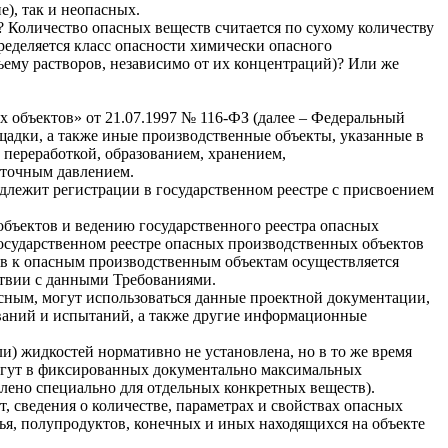
), так и неопасных.
 Количество опасных веществ считается по сухому количеству
ределяется класс опасности химически опасного
ъему растворов, независимо от их концентраций)? Или же
 объектов» от 21.07.1997 № 116-ФЗ (далее – Федеральный
щадки, а также иные производственные объекты, указанные в
 переработкой, образованием, хранением,
ыточным давлением.
длежит регистрации в государственном реестре с присвоением
объектов и ведению государственного реестра опасных
осударственном реестре опасных производственных объектов
ктов к опасным производственным объектам осуществляется
ствии с данными Требованиями.
асным, могут использоваться данные проектной документации,
ований и испытаний, а также другие информационные
ли) жидкостей нормативно не установлена, но в то же время
 могут в фиксированных документально максимальных
лено специально для отдельных конкретных веществ).
 сведения о количестве, параметрах и свойствах опасных
ья, полупродуктов, конечных и иных находящихся на объекте