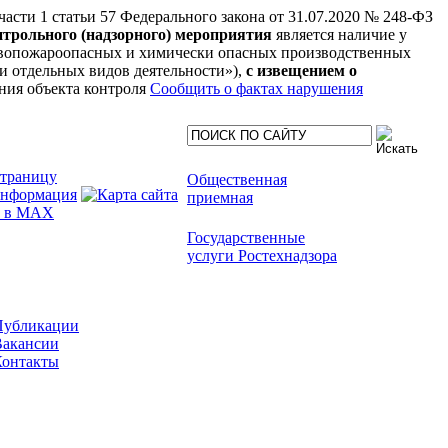
 части 1 статьи 57 Федерального закона от 31.07.2020 № 248-ФЗ
нтрольного (надзорного) мероприятия
является наличие у
рывопожароопасных и химически опасных производственных
нии отдельных видов деятельности»),
с извещением о
ния объекта контроля
Сообщить о фактах нарушения
Общественная
приемная
Государственные
услуги Ростехнадзора
Публикации
Вакансии
Контакты