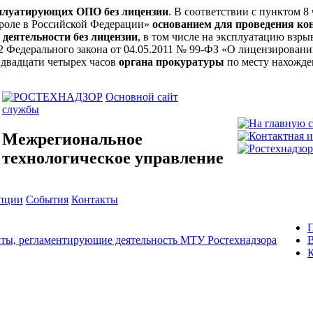
сплуатирующих ОПО без лицензии
. В соответствии с пунктом 8
троле в Российской Федерации»
основанием для проведения ко
 деятельности без лицензии
, в том числе на эксплуатацию вз
ьи 12 Федерального закона от 04.05.2011 № 99-ФЗ «О лицензирова
 двадцати четырех часов
органа прокуратуры
по месту нахожде
Основной сайт
службы
Межрегиональное
технологическое управление
упции
События
Контакты
ты, регламентирующие деятельность МТУ Ростехнадзора