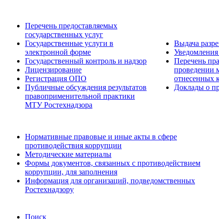
Перечень предоставляемых
государственных услуг
Государственные услуги в
Выдача разр
электронной форме
Уведомления 
Государственный контроль и надзор
Перечень пра
Лицензирование
проведении м
Регистрация ОПО
отнесенных 
Публичные обсуждения результатов
Доклады о пр
правоприменительной практики
МТУ Ростехнадзора
Нормативные правовые и иные акты в сфере
противодействия коррупции
Методические материалы
Формы документов, связанных с противодействием
коррупции, для заполнения
Информация для организаций, подведомственных
Ростехнадзору
Поиск