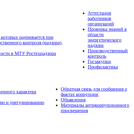
Аттестация
работников
организаций
Проверка знаний в
области
 которых оценивается при
энергетического
твенного контроля (надзора),
надзора
Производственный
ности в МТУ Ростехнадзора
контроль
Госзакупки
Профилактика
Обратная связь для сообщения о
венного характера
фактах коррупции
Объявления
ию и урегулированию
Материалы антикоррупционного
просвещения