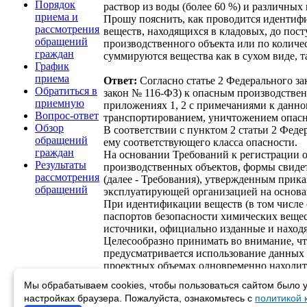
Порядок
раствор из воды (более 60 %) и различных
приема и
Прошу пояснить, как проводится идентифи
рассмотрения
веществ, находящихся в кладовых, до пос
обращений
производственного объекта или по количе
граждан
суммируются вещества как в сухом виде, т
График
приема
Ответ:
Согласно статье 2 Федерального з
Обратиться в
закон № 116-ФЗ) к опасным производствен
приемную
приложениях 1, 2 с примечаниями к данном
Вопрос-ответ
транспортированием, уничтожением опасн
Обзор
В соответствии с пунктом 2 статьи 2 Фед
обращений
ему соответствующего класса опасности.
граждан
На основании Требований к регистрации о
Результаты
производственных объектов, формы свидет
рассмотрения
(далее - Требования), утвержденным прика
обращений
эксплуатирующей организацией на основа
При идентификации веществ (в том числе 
паспортов безопасности химических вещес
источники, официально изданные и находя
Целесообразно принимать во внимание, что
предусматривается использование данных 
проектных объемах одновременно находить
При этом учитывается, что при приведени
Мы обрабатываем cookies, чтобы пользоваться сайтом было у
веществ указываются в соответствии с пр
настройках браузера. Пожалуйста, ознакомьтесь с
политикой
веществ).