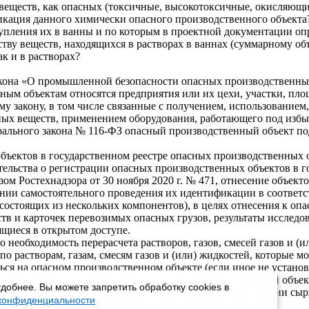
 веществ, как опасных (токсичные, высокотоксичные, окисляющие
кация данного химически опасного производственного объекта?
тупления их в ванны и по которым в проектной документации оп
ству веществ, находящихся в растворах в ваннах (суммарному об
ак и в растворах?
акона «О промышленной безопасности опасных производственных
ным объектам относятся предприятия или их цехи, участки, пло
у закону, в том числе связанные с получением, использованием,
ых веществ, применением оборудования, работающего под изб
ерального закона № 116-ФЗ опасный производственный объект по
бъектов в государственном реестре опасных производственных 
ельства о регистрации опасных производственных объектов в г
зом Ростехнадзора от 30 ноября 2020 г. № 471, отнесение объе
нии самостоятельного проведения их идентификации в соответ
состоящих из нескольких компонентов), в целях отнесения к оп
тв и карточек перевозимых опасных грузов, результаты исслед
щиеся в открытом доступе.
 необходимость перерасчета растворов, газов, смесей газов и (и
по растворам, газам, смесям газов и (или) жидкостей, которые
ся на опасном производственном объекте (если иное не установ
и сведений, характеризующих опасный производственный объект,
добнее. Вы можете запретить обработку cookies в
иведенной в проекте информацией (в том числе в отношении сыр
 конфиденциальности