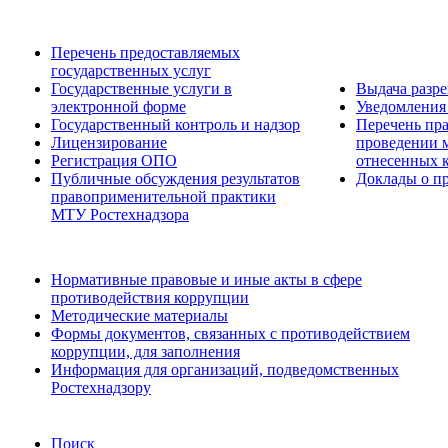
Перечень предоставляемых
государственных услуг
Государственные услуги в
Выдача разр
электронной форме
Уведомления 
Государственный контроль и надзор
Перечень пра
Лицензирование
проведении м
Регистрация ОПО
отнесенных 
Публичные обсуждения результатов
Доклады о пр
правоприменительной практики
МТУ Ростехнадзора
Нормативные правовые и иные акты в сфере
противодействия коррупции
Методические материалы
Формы документов, связанных с противодействием
коррупции, для заполнения
Информация для организаций, подведомственных
Ростехнадзору
Поиск