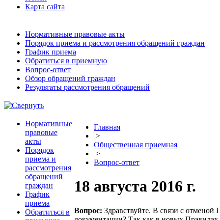
Карта сайта
Нормативные правовые акты
Порядок приема и рассмотрения обращений граждан
График приема
Обратиться в приемную
Вопрос-ответ
Обзор обращений граждан
Результаты рассмотрения обращений
Нормативные
Главная
правовые
>
акты
Общественная приемная
Порядок
>
приема и
Вопрос-ответ
рассмотрения
обращений
18 августа 2016 г.
граждан
График
приема
Вопрос:
Здравствуйте. В связи с отменой
Обратиться в
документации? Так как в новых Правилах