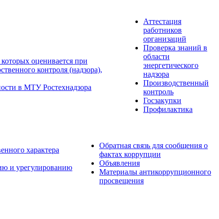
Аттестация
работников
организаций
Проверка знаний в
области
 которых оценивается при
энергетического
твенного контроля (надзора),
надзора
Производственный
ности в МТУ Ростехнадзора
контроль
Госзакупки
Профилактика
Обратная связь для сообщения о
венного характера
фактах коррупции
Объявления
ию и урегулированию
Материалы антикоррупционного
просвещения