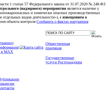
 части 1 статьи 57 Федерального закона от 31.07.2020 № 248-ФЗ
нтрольного (надзорного) мероприятия
является наличие у
рывопожароопасных и химически опасных производственных
нии отдельных видов деятельности»),
с извещением о
ния объекта контроля
Сообщить о фактах нарушения
Общественная
приемная
Государственные
услуги Ростехнадзора
Публикации
Вакансии
Контакты