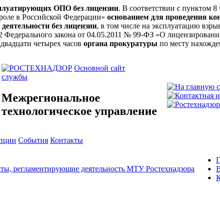
сплуатирующих ОПО без лицензии
. В соответствии с пунктом 8
троле в Российской Федерации»
основанием для проведения ко
 деятельности без лицензии
, в том числе на эксплуатацию вз
ьи 12 Федерального закона от 04.05.2011 № 99-ФЗ «О лицензирова
 двадцати четырех часов
органа прокуратуры
по месту нахожде
Основной сайт
службы
Межрегиональное
технологическое управление
упции
События
Контакты
ты, регламентирующие деятельность МТУ Ростехнадзора