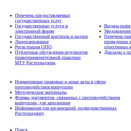
Перечень предоставляемых
государственных услуг
Государственные услуги в
Выдача разр
электронной форме
Уведомления 
Государственный контроль и надзор
Перечень пра
Лицензирование
проведении м
Регистрация ОПО
отнесенных 
Публичные обсуждения результатов
Доклады о пр
правоприменительной практики
МТУ Ростехнадзора
Нормативные правовые и иные акты в сфере
противодействия коррупции
Методические материалы
Формы документов, связанных с противодействием
коррупции, для заполнения
Информация для организаций, подведомственных
Ростехнадзору
Поиск