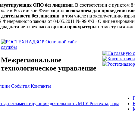
сплуатирующих ОПО без лицензии
. В соответствии с пунктом 8
троле в Российской Федерации»
основанием для проведения ко
 деятельности без лицензии
, в том числе на эксплуатацию вз
ьи 12 Федерального закона от 04.05.2011 № 99-ФЗ «О лицензирова
 двадцати четырех часов
органа прокуратуры
по месту нахожде
Основной сайт
службы
Межрегиональное
технологическое управление
упции
События
Контакты
ты, регламентирующие деятельность МТУ Ростехнадзора