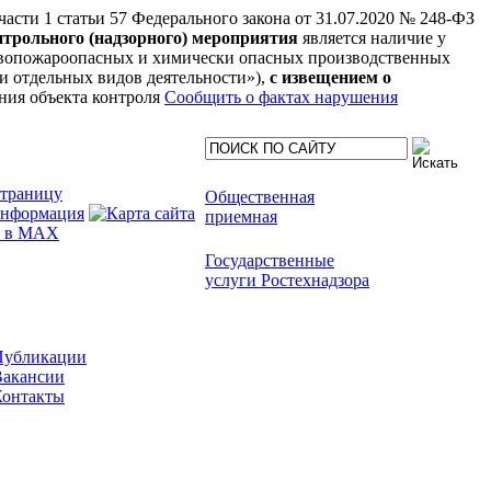
 части 1 статьи 57 Федерального закона от 31.07.2020 № 248-ФЗ
нтрольного (надзорного) мероприятия
является наличие у
рывопожароопасных и химически опасных производственных
нии отдельных видов деятельности»),
с извещением о
ния объекта контроля
Сообщить о фактах нарушения
Общественная
приемная
Государственные
услуги Ростехнадзора
Публикации
Вакансии
Контакты