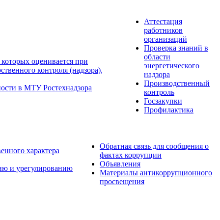
Аттестация
работников
организаций
Проверка знаний в
области
 которых оценивается при
энергетического
твенного контроля (надзора),
надзора
Производственный
ности в МТУ Ростехнадзора
контроль
Госзакупки
Профилактика
Обратная связь для сообщения о
венного характера
фактах коррупции
Объявления
ию и урегулированию
Материалы антикоррупционного
просвещения