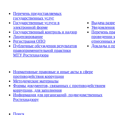
Перечень предоставляемых
государственных услуг
Государственные услуги в
Выдача разр
электронной форме
Уведомления 
Государственный контроль и надзор
Перечень пра
Лицензирование
проведении м
Регистрация ОПО
отнесенных 
Публичные обсуждения результатов
Доклады о пр
правоприменительной практики
МТУ Ростехнадзора
Нормативные правовые и иные акты в сфере
противодействия коррупции
Методические материалы
Формы документов, связанных с противодействием
коррупции, для заполнения
Информация для организаций, подведомственных
Ростехнадзору
Поиск