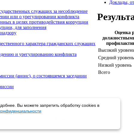
Доклады, от
осударственных служащих за несоблюдение
Результ
ении или о урегулировании конфликта
енных в целях противодействия коррупции
упции, для заполнения
Оценка 
хнадзору
должностными
профилактик
ущественного характера гражданских служащих
Высокий уровен
едению и урегулированию конфликта
Средний уровень
Низкий уровень
Всего
иссии (анонс), о состоявшемся заседании
омиссии
добнее. Вы можете запретить обработку cookies в
 конфиденциальности
пции
События
Карта сайта
Контакты