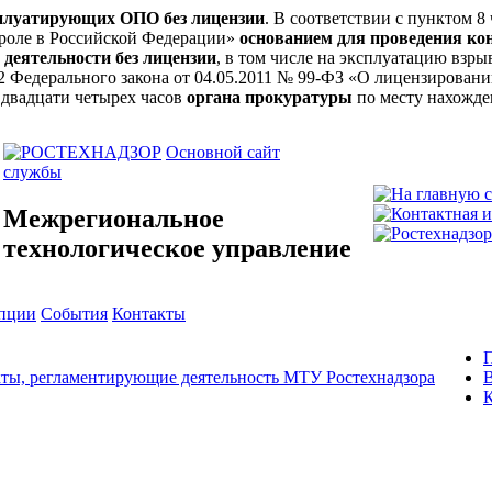
сплуатирующих ОПО без лицензии
. В соответствии с пунктом 8
троле в Российской Федерации»
основанием для проведения ко
 деятельности без лицензии
, в том числе на эксплуатацию вз
ьи 12 Федерального закона от 04.05.2011 № 99-ФЗ «О лицензирова
 двадцати четырех часов
органа прокуратуры
по месту нахожде
Основной сайт
службы
Межрегиональное
технологическое управление
упции
События
Контакты
ты, регламентирующие деятельность МТУ Ростехнадзора