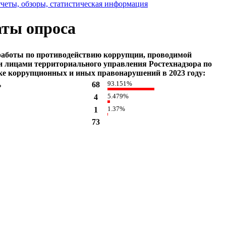
четы, обзоры, статистическая информация
аты опроса
работы по противодействию коррупции, проводимой
 лицами территориального управления Ростехнадзора по
е коррупционных и иных правонарушений в 2023 году:
93.151%
ь
68
5.479%
4
1.37%
1
73