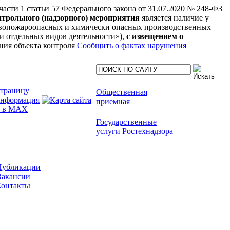
 части 1 статьи 57 Федерального закона от 31.07.2020 № 248-ФЗ
нтрольного (надзорного) мероприятия
является наличие у
рывопожароопасных и химически опасных производственных
нии отдельных видов деятельности»),
с извещением о
ния объекта контроля
Сообщить о фактах нарушения
Общественная
приемная
Государственные
услуги Ростехнадзора
Публикации
Вакансии
Контакты