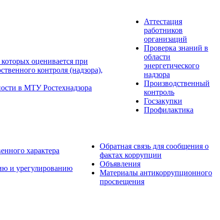
Аттестация
работников
организаций
Проверка знаний в
области
 которых оценивается при
энергетического
твенного контроля (надзора),
надзора
Производственный
ности в МТУ Ростехнадзора
контроль
Госзакупки
Профилактика
Обратная связь для сообщения о
венного характера
фактах коррупции
Объявления
ию и урегулированию
Материалы антикоррупционного
просвещения