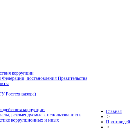
ствия коррупции
й Федерации, постановления Правительства
акты
У Ростехнадзора)
водействия коррупции
Главная
иалы, рекомендуемые к использованию в
>
актике коррупционных и иных
Противодей
>