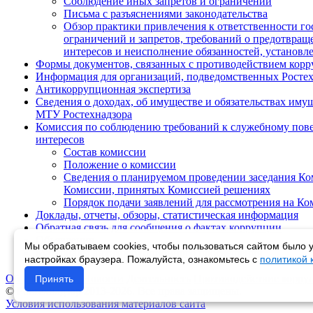
Соблюдение иных запретов и ограничений
Письма с разъяснениями законодательства
Обзор практики привлечения к ответственности г
ограничений и запретов, требований о предотвращ
интересов и неисполнение обязанностей, установл
Формы документов, связанных с противодействием корр
Информация для организаций, подведомственных Росте
Антикоррупционная экспертиза
Сведения о доходах, об имуществе и обязательствах им
МТУ Ростехнадзора
Комиссия по соблюдению требований к служебному пов
интересов
Состав комиссии
Положение о комиссии
Сведения о планируемом проведении заседания Ком
Комиссии, принятых Комиссией решениях
Порядок подачи заявлений для рассмотрения на К
Доклады, отчеты, обзоры, статистическая информация
Обратная связь для сообщения о фактах коррупции
Объявления
Мы обрабатываем cookies, чтобы пользоваться сайтом было у
Материалы антикоррупционного просвещения
настройках браузера. Пожалуйста, ознакомьтесь с
политикой
Об управлении
Новости
Деятельность
Противодействие корру
Принять
© Ростехнадзор 2013-2026. Все права защищены.
Условия использования материалов сайта