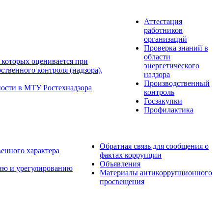
Аттестация
работников
организаций
Проверка знаний в
области
 которых оценивается при
энергетического
твенного контроля (надзора),
надзора
Производственный
ности в МТУ Ростехнадзора
контроль
Госзакупки
Профилактика
Обратная связь для сообщения о
венного характера
фактах коррупции
Объявления
ию и урегулированию
Материалы антикоррупционного
просвещения