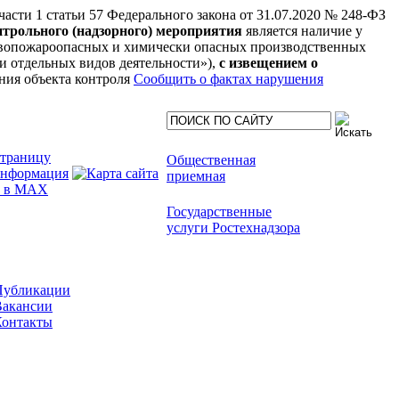
 части 1 статьи 57 Федерального закона от 31.07.2020 № 248-ФЗ
нтрольного (надзорного) мероприятия
является наличие у
рывопожароопасных и химически опасных производственных
нии отдельных видов деятельности»),
с извещением о
ния объекта контроля
Сообщить о фактах нарушения
Общественная
приемная
Государственные
услуги Ростехнадзора
Публикации
Вакансии
Контакты