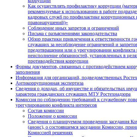
коррупции
Как осуществлять профилактику коррупции (матер
рекомендуемые к использованию в работе подразд
кадровых служб по профилактике коррупционных 
правонарушений)»
Соблюдение иных запретов и ограничений
Письма с разъяснениями законодательства
Обзор практики привлечения к ответственности г
служащих за несоблюдение ограничений и запретов
предотвращении или о урегулировании конфликта 
неисполнение обязанностей, установленных в целя
противодействия коррупции
Формы документов, связанных с противодействием корр
заполнения
Информация для организаций, подведомственных Росте
Антикоррупционная экспертиза
Сведения о доходах, об имуществе и обязательствах иму
характера гражданских служащих МТУ Ростехнадзора
Комиссия по соблюдению требований к служебному пов
урегулированию конфликта интересов
Состав комиссии
Положение о комиссии
Сведения о планируемом проведении заседания К
(анонс), о состоявшемся заседании Комиссии, при
Комиссией решениях