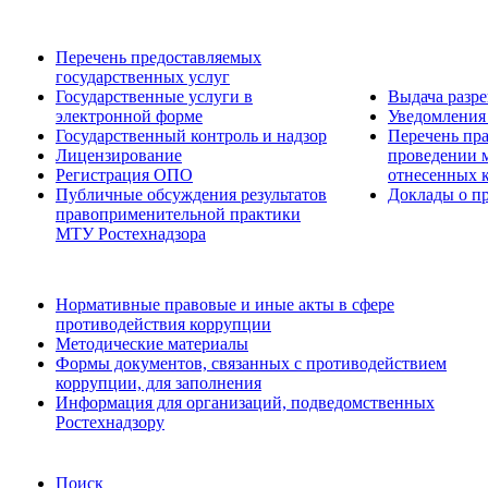
Перечень предоставляемых
государственных услуг
Государственные услуги в
Выдача разр
электронной форме
Уведомления 
Государственный контроль и надзор
Перечень пра
Лицензирование
проведении м
Регистрация ОПО
отнесенных 
Публичные обсуждения результатов
Доклады о пр
правоприменительной практики
МТУ Ростехнадзора
Нормативные правовые и иные акты в сфере
противодействия коррупции
Методические материалы
Формы документов, связанных с противодействием
коррупции, для заполнения
Информация для организаций, подведомственных
Ростехнадзору
Поиск