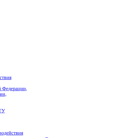
ствия
й Федерации,
ии,
ТУ
водействия