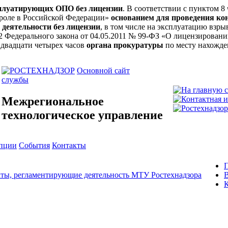
сплуатирующих ОПО без лицензии
. В соответствии с пунктом 8
троле в Российской Федерации»
основанием для проведения ко
 деятельности без лицензии
, в том числе на эксплуатацию вз
ьи 12 Федерального закона от 04.05.2011 № 99-ФЗ «О лицензирова
 двадцати четырех часов
органа прокуратуры
по месту нахожде
Основной сайт
службы
Межрегиональное
технологическое управление
упции
События
Контакты
ты, регламентирующие деятельность МТУ Ростехнадзора