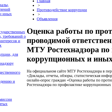
Главная
иалы,
>
елений
Противодействие коррупции
и иных
>
Объявления
Оценка работы по про
осударственных
, требований о
проводимой ответств
интересов и
х
МТУ Ростехнадзора по
упции, для
коррупционных и иных
хнадзору
На официальном сайте МТУ Ростехнадзора в перио
щественного
«Доклады, отчеты, обзоры, статистическая инф
онлайн-опрос граждан «Оценка работы по прот
едению и
Ростехнадзора по профилактике коррупционных 
омиссии
нятых