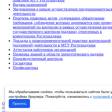
практики МТУ Ростехнадзора
Выдача разрешений
Уведомления о начале осуществления предпринимательс
деятельности
Перечень правовых актов, содержащих обязательные
требования, соблюдение которых оценивается при прове
мероприятий по контролю в рамках осуществления видо
государственного контроля (надзора), отнесенных к
компетенции Ростехнадзора
Доклады о правоприменительной практике контрольной
(надзорной) деятельности в МТУ Ростехнадзора
Аттестация работников организаций
Проверка знаний в области энергетического надзора
Производственный контроль
Госзакупки
Профилактика
Мы обрабатываем cookies, чтобы пользоваться сайтом было у
настройках браузера. Пожалуйста, ознакомьтесь с
политикой
Об управлении
Новости
Деятельность
Противодействие корру
Принять
© Ростехнадзор 2013-2026. Все права защищены.