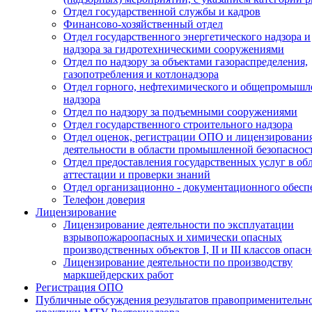
Отдел государственной службы и кадров
Финансово-хозяйственный отдел
Отдел государственного энергетического надзора и
надзора за гидротехническими сооружениями
Отдел по надзору за объектами газораспределения,
газопотребления и котлонадзора
Отдел горного, нефтехимического и общепромышл
надзора
Отдел по надзору за подъемными сооружениями
Отдел государственного строительного надзора
Отдел оценок, регистрации ОПО и лицензировани
деятельности в области промышленной безопаснос
Отдел предоставления государственных услуг в об
аттестации и проверки знаний
Отдел организационно - документационного обесп
Телефон доверия
Лицензирование
Лицензирование деятельности по эксплуатации
взрывопожароопасных и химически опасных
производственных объектов I, II и III классов опас
Лицензирование деятельности по производству
маркшейдерских работ
Регистрация ОПО
Публичные обсуждения результатов правоприменительн