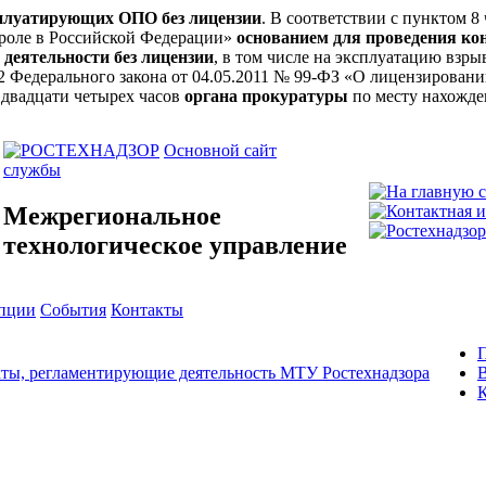
сплуатирующих ОПО без лицензии
. В соответствии с пунктом 8
троле в Российской Федерации»
основанием для проведения ко
 деятельности без лицензии
, в том числе на эксплуатацию вз
ьи 12 Федерального закона от 04.05.2011 № 99-ФЗ «О лицензирова
 двадцати четырех часов
органа прокуратуры
по месту нахожде
Основной сайт
службы
Межрегиональное
технологическое управление
упции
События
Контакты
ты, регламентирующие деятельность МТУ Ростехнадзора