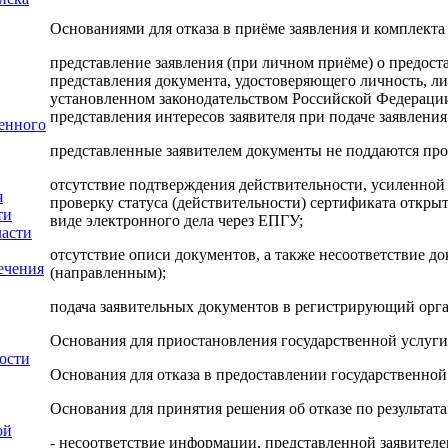
Основаниями для отказа в приёме заявления и комплекта
представление заявления (при личном приёме) о предост
представления документа, удостоверяющего личность, ли
установленном законодательством Российской Федераци
представления интересов заявителя при подаче заявления
енного
представленные заявителем документы не поддаются пр
отсутствие подтверждения действительности, усиленно
я
проверку статуса (действительности) сертификата откры
ти
виде электронного дела через ЕПГУ;
ласти
отсутствие описи документов, а также несоответствие д
ечения
(направленным);
подача заявительных документов в регистрирующий орга
Основания для приостановления государственной услуги
ности
Основания для отказа в предоставлении государственной
Основания для принятия решения об отказе по результа
ой
- несоответствие информации, представленной заявител