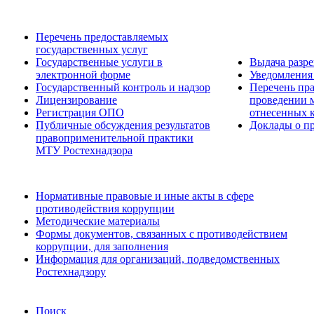
Перечень предоставляемых
государственных услуг
Государственные услуги в
Выдача разр
электронной форме
Уведомления 
Государственный контроль и надзор
Перечень пра
Лицензирование
проведении м
Регистрация ОПО
отнесенных 
Публичные обсуждения результатов
Доклады о пр
правоприменительной практики
МТУ Ростехнадзора
Нормативные правовые и иные акты в сфере
противодействия коррупции
Методические материалы
Формы документов, связанных с противодействием
коррупции, для заполнения
Информация для организаций, подведомственных
Ростехнадзору
Поиск