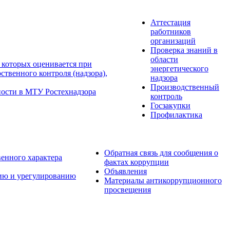
Аттестация
работников
организаций
Проверка знаний в
области
 которых оценивается при
энергетического
твенного контроля (надзора),
надзора
Производственный
ности в МТУ Ростехнадзора
контроль
Госзакупки
Профилактика
Обратная связь для сообщения о
венного характера
фактах коррупции
Объявления
ию и урегулированию
Материалы антикоррупционного
просвещения