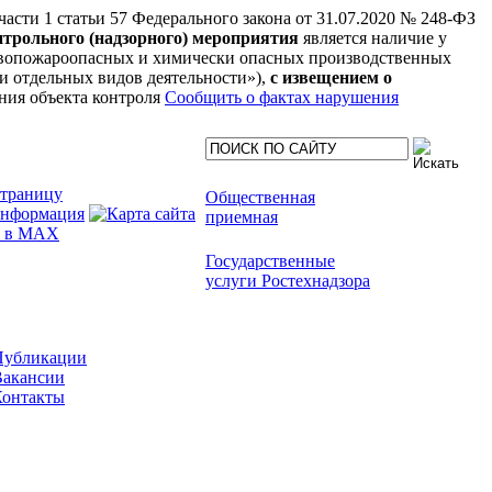
 части 1 статьи 57 Федерального закона от 31.07.2020 № 248-ФЗ
нтрольного (надзорного) мероприятия
является наличие у
рывопожароопасных и химически опасных производственных
нии отдельных видов деятельности»),
с извещением о
ния объекта контроля
Сообщить о фактах нарушения
Общественная
приемная
Государственные
услуги Ростехнадзора
Публикации
Вакансии
Контакты