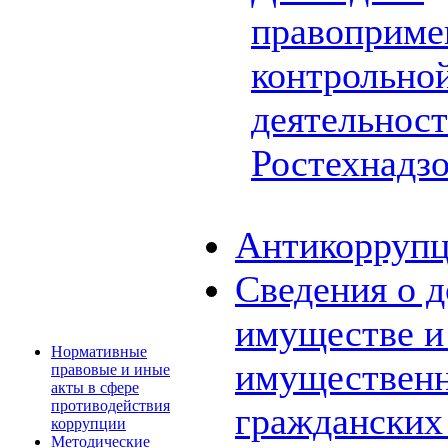
правоприме
контрольной
деятельнос
Ростехнадз
Антикоррупц
Сведения о д
имуществе и 
Нормативные
имущественн
правовые и иные
акты в сфере
противодействия
граждански
коррупции
Методические