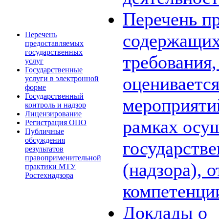
Перечень пр
Перечень
содержащих
предоставляемых
государственных
требования,
услуг
Государственные
оценивается
услуги в электронной
форме
Государственный
мероприяти
контроль и надзор
Лицензирование
рамках осу
Регистрация ОПО
Публичные
обсуждения
государстве
результатов
правоприменительной
(надзора), 
практики МТУ
Ростехнадзора
компетенци
Доклады о