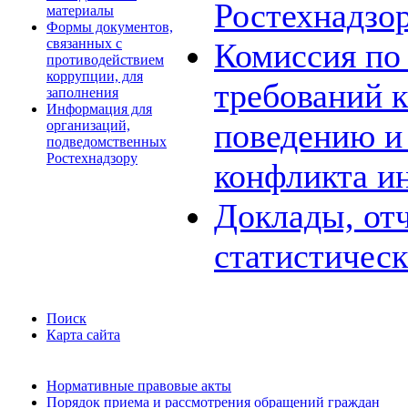
Ростехнадзо
материалы
Формы документов,
связанных с
Комиссия по
противодействием
коррупции, для
требований 
заполнения
Информация для
поведению и
организаций,
подведомственных
Ростехнадзору
конфликта и
Доклады, отч
статистичес
Поиск
Карта сайта
Нормативные правовые акты
Порядок приема и рассмотрения обращений граждан