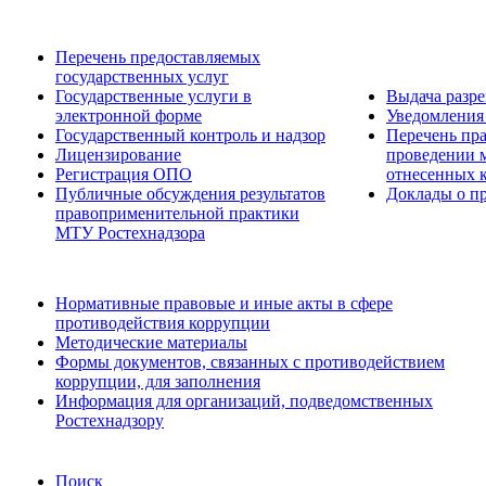
Перечень предоставляемых
государственных услуг
Государственные услуги в
Выдача разр
электронной форме
Уведомления 
Государственный контроль и надзор
Перечень пра
Лицензирование
проведении м
Регистрация ОПО
отнесенных 
Публичные обсуждения результатов
Доклады о пр
правоприменительной практики
МТУ Ростехнадзора
Нормативные правовые и иные акты в сфере
противодействия коррупции
Методические материалы
Формы документов, связанных с противодействием
коррупции, для заполнения
Информация для организаций, подведомственных
Ростехнадзору
Поиск