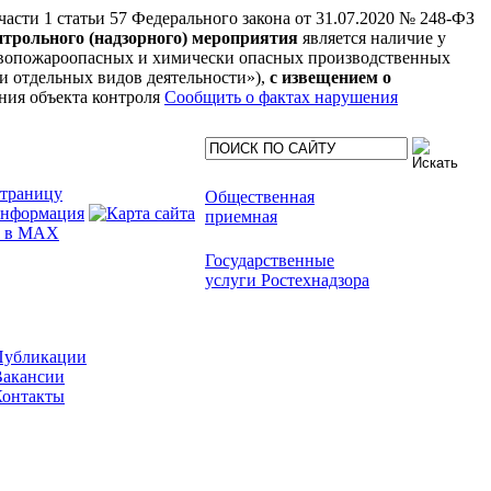
 части 1 статьи 57 Федерального закона от 31.07.2020 № 248-ФЗ
нтрольного (надзорного) мероприятия
является наличие у
рывопожароопасных и химически опасных производственных
нии отдельных видов деятельности»),
с извещением о
ния объекта контроля
Сообщить о фактах нарушения
Общественная
приемная
Государственные
услуги Ростехнадзора
Публикации
Вакансии
Контакты