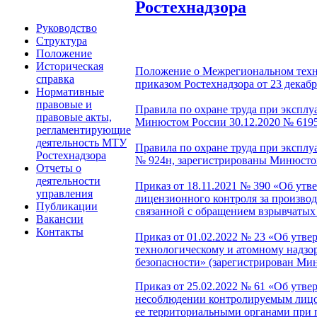
Ростехнадзора
Руководство
Структура
Положение
Историческая
Положение о Межрегиональном техно
справка
приказом Ростехнадзора от 23 декабр
Нормативные
правовые и
Правила по охране труда при эксплу
правовые акты,
Минюстом России 30.12.2020 № 619
регламентирующие
деятельность МТУ
Правила по охране труда при экспл
Ростехнадзора
№ 924н,
зарегистрированы Минюстом
Отчеты о
деятельности
Приказ от 18.11.2021 № 390 «Об ут
управления
лицензионного контроля за произво
Публикации
связанной с обращением взрывчатых
Вакансии
Контакты
Приказ от 01.02.2022 № 23 «Об утв
технологическому и атомному надзо
безопасности» (зарегистрирован Ми
Приказ от 25.02.2022 № 61 «Об утве
несоблюдении контролируемым лицом
ее территориальными органами при 