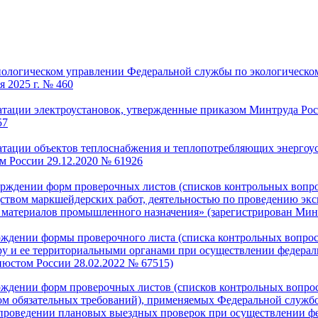
логическом управлении Федеральной службы по экологическому
я 2025 г. № 460
атации электроустановок, утвержденные приказом Минтруда Росс
57
уатации объектов теплоснабжения и теплопотребляющих энерго
 России 29.12.2020 № 61926
верждении форм проверочных листов (списков контрольных вопр
дством маркшейдерских работ, деятельностью по проведению эк
 материалов промышленного назначения» (зарегистрирован Мин
ерждении формы проверочного листа (списка контрольных вопрос
ру и ее территориальными органами при осуществлении федерал
нюстом России 28.02.2022 № 67515)
рждении форм проверочных листов (списков контрольных вопрос
 обязательных требований), применяемых Федеральной службой
проведении плановых выездных проверок при осуществлении фед