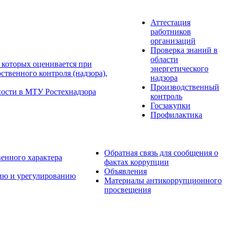
Аттестация
работников
организаций
Проверка знаний в
области
 которых оценивается при
энергетического
твенного контроля (надзора),
надзора
Производственный
ности в МТУ Ростехнадзора
контроль
Госзакупки
Профилактика
Обратная связь для сообщения о
венного характера
фактах коррупции
Объявления
ию и урегулированию
Материалы антикоррупционного
просвещения