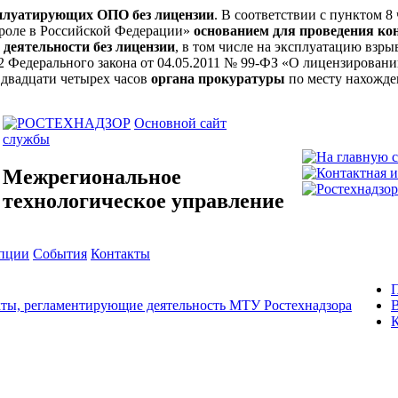
сплуатирующих ОПО без лицензии
. В соответствии с пунктом 8
троле в Российской Федерации»
основанием для проведения ко
 деятельности без лицензии
, в том числе на эксплуатацию вз
ьи 12 Федерального закона от 04.05.2011 № 99-ФЗ «О лицензирова
 двадцати четырех часов
органа прокуратуры
по месту нахожде
Основной сайт
службы
Межрегиональное
технологическое управление
упции
События
Контакты
ты, регламентирующие деятельность МТУ Ростехнадзора