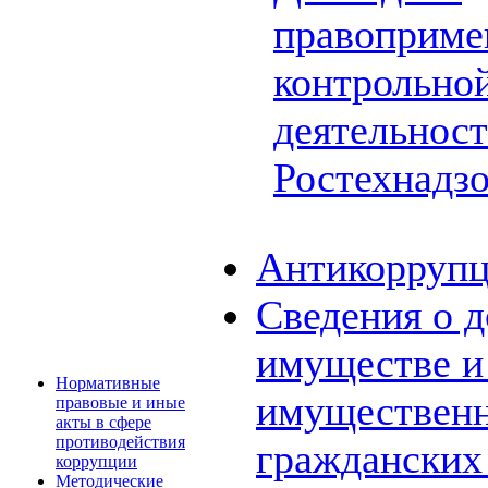
правоприме
контрольной
деятельнос
Ростехнадз
Антикоррупц
Сведения о д
имуществе и 
Нормативные
имущественн
правовые и иные
акты в сфере
противодействия
граждански
коррупции
Методические