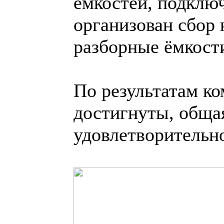
ёмкостей, подклю
организован сбор 
разборные ёмкост
По результатам к
достигнуты, общая
удовлетворительн