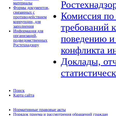
Ростехнадзо
материалы
Формы документов,
связанных с
Комиссия по
противодействием
коррупции, для
требований 
заполнения
Информация для
поведению и
организаций,
подведомственных
Ростехнадзору
конфликта и
Доклады, отч
статистичес
Поиск
Карта сайта
Нормативные правовые акты
Порядок приема и рассмотрения обращений граждан