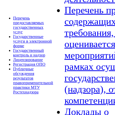
Перечень пр
Перечень
содержащих
предоставляемых
государственных
требования,
услуг
Государственные
оценивается
услуги в электронной
форме
Государственный
мероприяти
контроль и надзор
Лицензирование
рамках осу
Регистрация ОПО
Публичные
обсуждения
государстве
результатов
правоприменительной
(надзора), 
практики МТУ
Ростехнадзора
компетенци
Доклады о