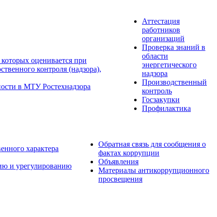
Аттестация
работников
организаций
Проверка знаний в
области
 которых оценивается при
энергетического
твенного контроля (надзора),
надзора
Производственный
ности в МТУ Ростехнадзора
контроль
Госзакупки
Профилактика
Обратная связь для сообщения о
венного характера
фактах коррупции
Объявления
ию и урегулированию
Материалы антикоррупционного
просвещения