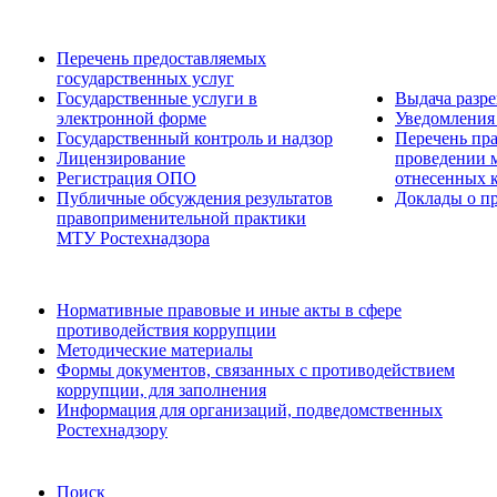
Перечень предоставляемых
государственных услуг
Государственные услуги в
Выдача разр
электронной форме
Уведомления 
Государственный контроль и надзор
Перечень пра
Лицензирование
проведении м
Регистрация ОПО
отнесенных 
Публичные обсуждения результатов
Доклады о пр
правоприменительной практики
МТУ Ростехнадзора
Нормативные правовые и иные акты в сфере
противодействия коррупции
Методические материалы
Формы документов, связанных с противодействием
коррупции, для заполнения
Информация для организаций, подведомственных
Ростехнадзору
Поиск