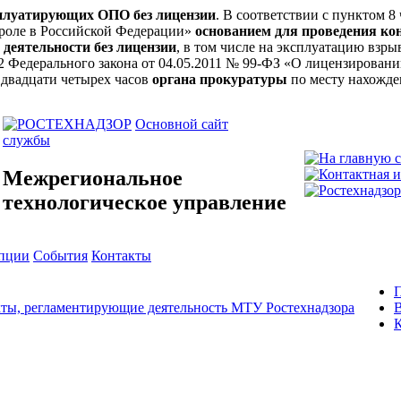
сплуатирующих ОПО без лицензии
. В соответствии с пунктом 8
троле в Российской Федерации»
основанием для проведения ко
 деятельности без лицензии
, в том числе на эксплуатацию вз
ьи 12 Федерального закона от 04.05.2011 № 99-ФЗ «О лицензирова
 двадцати четырех часов
органа прокуратуры
по месту нахожде
Основной сайт
службы
Межрегиональное
технологическое управление
упции
События
Контакты
ты, регламентирующие деятельность МТУ Ростехнадзора