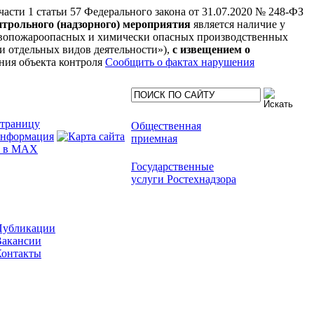
 части 1 статьи 57 Федерального закона от 31.07.2020 № 248-ФЗ
нтрольного (надзорного) мероприятия
является наличие у
рывопожароопасных и химически опасных производственных
нии отдельных видов деятельности»),
с извещением о
ния объекта контроля
Сообщить о фактах нарушения
Общественная
приемная
Государственные
услуги Ростехнадзора
Публикации
Вакансии
Контакты