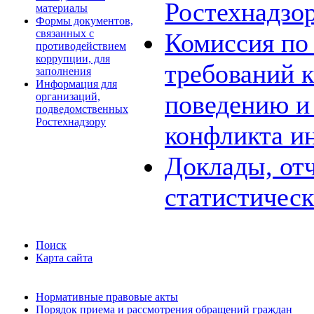
Ростехнадзо
материалы
Формы документов,
связанных с
Комиссия по
противодействием
коррупции, для
требований 
заполнения
Информация для
поведению и
организаций,
подведомственных
Ростехнадзору
конфликта и
Доклады, отч
статистичес
Поиск
Карта сайта
Нормативные правовые акты
Порядок приема и рассмотрения обращений граждан