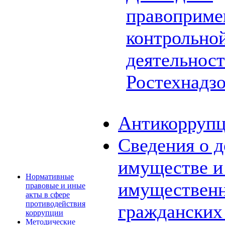
правоприме
контрольной
деятельнос
Ростехнадз
Антикоррупц
Сведения о д
имуществе и 
Нормативные
имущественн
правовые и иные
акты в сфере
противодействия
граждански
коррупции
Методические