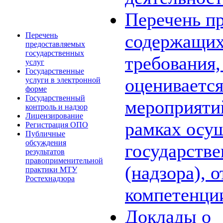
Перечень пр
Перечень
содержащих
предоставляемых
государственных
требования,
услуг
Государственные
оценивается
услуги в электронной
форме
Государственный
мероприяти
контроль и надзор
Лицензирование
рамках осу
Регистрация ОПО
Публичные
обсуждения
государстве
результатов
правоприменительной
(надзора), 
практики МТУ
Ростехнадзора
компетенци
Доклады о