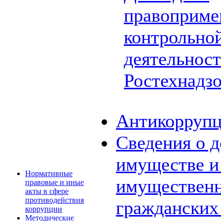
правоприме
контрольной
деятельнос
Ростехнадз
Антикоррупц
Сведения о д
имуществе и 
Нормативные
имущественн
правовые и иные
акты в сфере
противодействия
граждански
коррупции
Методические