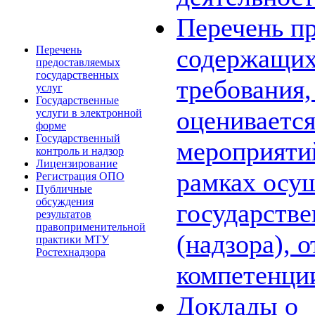
Перечень пр
Перечень
содержащих
предоставляемых
государственных
требования,
услуг
Государственные
оценивается
услуги в электронной
форме
Государственный
мероприяти
контроль и надзор
Лицензирование
рамках осу
Регистрация ОПО
Публичные
обсуждения
государстве
результатов
правоприменительной
(надзора), 
практики МТУ
Ростехнадзора
компетенци
Доклады о