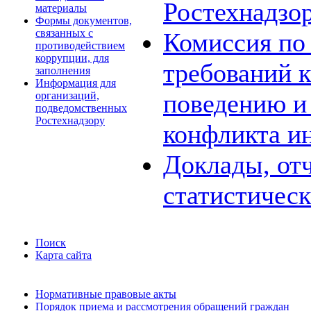
Ростехнадзо
материалы
Формы документов,
связанных с
Комиссия по
противодействием
коррупции, для
требований 
заполнения
Информация для
поведению и
организаций,
подведомственных
Ростехнадзору
конфликта и
Доклады, отч
статистичес
Поиск
Карта сайта
Нормативные правовые акты
Порядок приема и рассмотрения обращений граждан