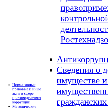
правоприме
контрольной
деятельнос
Ростехнадз
Антикоррупц
Сведения о д
имуществе и 
Нормативные
имущественн
правовые и иные
акты в сфере
противодействия
граждански
коррупции
Методические