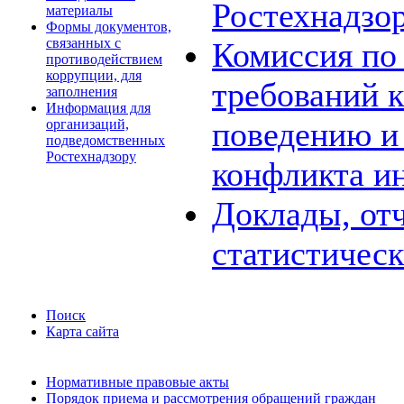
Ростехнадзо
материалы
Формы документов,
связанных с
Комиссия по
противодействием
коррупции, для
требований 
заполнения
Информация для
поведению и
организаций,
подведомственных
Ростехнадзору
конфликта и
Доклады, отч
статистичес
Поиск
Карта сайта
Нормативные правовые акты
Порядок приема и рассмотрения обращений граждан