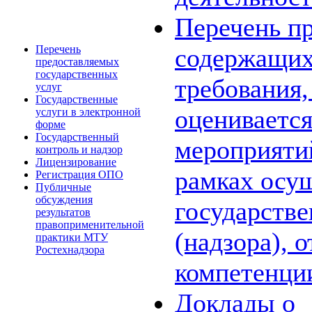
Перечень пр
Перечень
содержащих
предоставляемых
государственных
требования,
услуг
Государственные
оценивается
услуги в электронной
форме
Государственный
мероприяти
контроль и надзор
Лицензирование
рамках осу
Регистрация ОПО
Публичные
обсуждения
государстве
результатов
правоприменительной
(надзора), 
практики МТУ
Ростехнадзора
компетенци
Доклады о