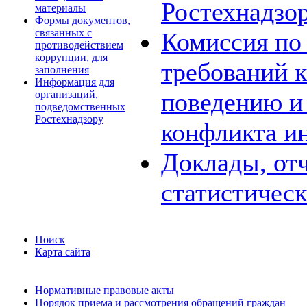
Ростехнадзо
материалы
Формы документов,
связанных с
Комиссия по
противодействием
коррупции, для
требований 
заполнения
Информация для
поведению и
организаций,
подведомственных
Ростехнадзору
конфликта и
Доклады, отч
статистичес
Поиск
Карта сайта
Нормативные правовые акты
Порядок приема и рассмотрения обращений граждан