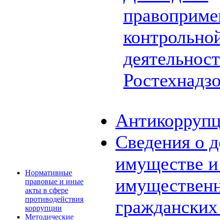
правоприме
контрольной
деятельнос
Ростехнадз
Антикоррупц
Сведения о д
имуществе и 
Нормативные
имущественн
правовые и иные
акты в сфере
противодействия
граждански
коррупции
Методические