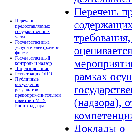
Перечень пр
Перечень
содержащих
предоставляемых
государственных
требования,
услуг
Государственные
оценивается
услуги в электронной
форме
Государственный
мероприяти
контроль и надзор
Лицензирование
рамках осу
Регистрация ОПО
Публичные
обсуждения
государстве
результатов
правоприменительной
(надзора), 
практики МТУ
Ростехнадзора
компетенци
Доклады о